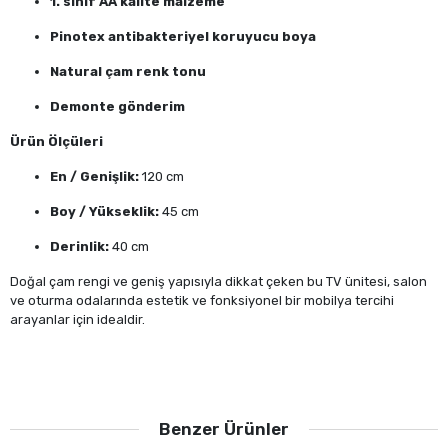
1. sınıf AA kalite malzeme
Pinotex antibakteriyel koruyucu boya
Natural çam renk tonu
Demonte gönderim
Ürün Ölçüleri
En / Genişlik:
120 cm
Boy / Yükseklik:
45 cm
Derinlik:
40 cm
Doğal çam rengi ve geniş yapısıyla dikkat çeken bu TV ünitesi, salon
ve oturma odalarında estetik ve fonksiyonel bir mobilya tercihi
arayanlar için idealdir.
Benzer Ürünler