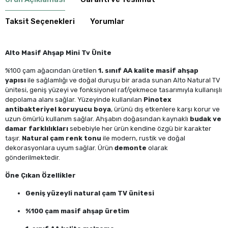
Taksit Seçenekleri
Yorumlar
Alto Masif Ahşap Mini Tv Ünite
%100 çam ağacından üretilen
1. sınıf AA kalite masif ahşap
yapısı
ile sağlamlığı ve doğal duruşu bir arada sunan Alto Natural TV
ünitesi, geniş yüzeyi ve fonksiyonel raf/çekmece tasarımıyla kullanışlı
depolama alanı sağlar. Yüzeyinde kullanılan
Pinotex
antibakteriyel koruyucu boya
, ürünü dış etkenlere karşı korur ve
uzun ömürlü kullanım sağlar. Ahşabın doğasından kaynaklı
budak ve
damar farklılıkları
sebebiyle her ürün kendine özgü bir karakter
taşır.
Natural çam renk tonu
ile modern, rustik ve doğal
dekorasyonlara uyum sağlar. Ürün
demonte
olarak
gönderilmektedir.
Öne Çıkan Özellikler
Geniş yüzeyli natural çam TV ünitesi
%100 çam masif ahşap üretim