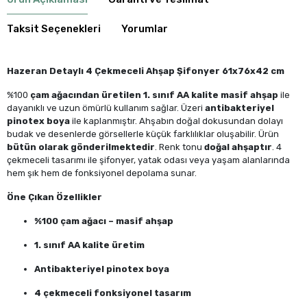
Taksit Seçenekleri
Yorumlar
Hazeran Detaylı 4 Çekmeceli Ahşap Şifonyer 61x76x42 cm
%100
çam ağacından üretilen 1. sınıf AA kalite masif ahşap
ile
dayanıklı ve uzun ömürlü kullanım sağlar. Üzeri
antibakteriyel
pinotex boya
ile kaplanmıştır. Ahşabın doğal dokusundan dolayı
budak ve desenlerde görsellerle küçük farklılıklar oluşabilir. Ürün
bütün olarak gönderilmektedir
. Renk tonu
doğal ahşaptır
. 4
çekmeceli tasarımı ile şifonyer, yatak odası veya yaşam alanlarında
hem şık hem de fonksiyonel depolama sunar.
Öne Çıkan Özellikler
%100 çam ağacı – masif ahşap
1. sınıf AA kalite üretim
Antibakteriyel pinotex boya
4 çekmeceli fonksiyonel tasarım