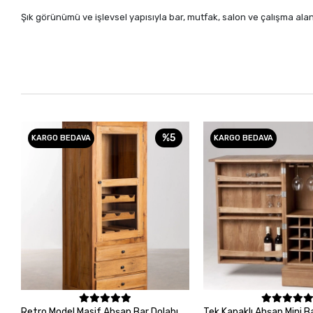
Şık görünümü ve işlevsel yapısıyla bar, mutfak, salon ve çalışma alanl
%5
KARGO BEDAVA
KARGO BEDAVA
Sepete Ekle
Sepete Ek
Retro Model Masif Ahşap Bar Dolabı,
Tek Kapaklı Ahşap Mini B