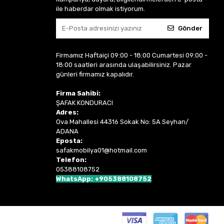
ile haberdar olmak istiyorum.
Gönder
Firmamız Haftaiçi 09:00 - 18:00 Cumartesi 09:00 -
18:00 saatleri arasında ulaşabilirsiniz. Pazar
günleri firmamız kapalıdır.
Firma Sahibi:
ŞAFAK KONDURACI
Adres:
Ova Mahallesi 44316 Sokak No: 5A Seyhan/
ADANA
Eposta:
safakmobilya01@hotmail.com
Telefon:
05388108752
WhatsApp: +905388108752