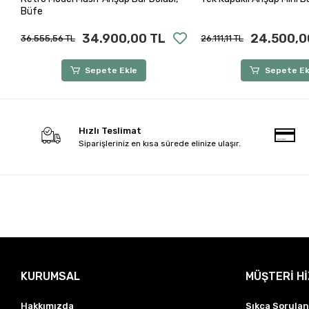
Büfe
34.900,00 TL
24.500,0
36.555,56 TL
26.111,11 TL
Sepete Ekle
Sepete Ek
Hızlı Teslimat
Siparişleriniz en kısa sürede elinize ulaşır.
KURUMSAL
MÜŞTERİ H
Hakkımızda
Sıkça Sorulan