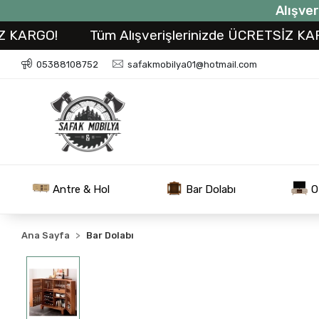
Alışver
O!
Tüm Alışverişlerinizde ÜCRETSİZ KARGO!
05388108752
safakmobilya01@hotmail.com
Antre & Hol
Bar Dolabı
O
Ana Sayfa
Bar Dolabı