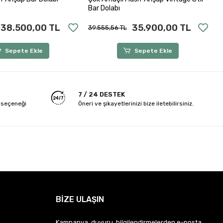
Bar Dolabı
38.500,00 TL
35.900,00 TL
39.555,56 TL
Sepete Ekle
Sepete Ekle
7 / 24 DESTEK
 seçeneği
Öneri ve şikayetlerinizi bize iletebilirsiniz.
BİZE ULAŞIN
Kampanya, duyuru, bilgilendirmelerden e-posta