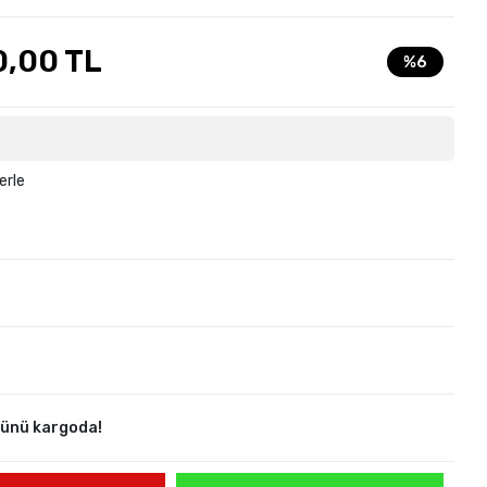
0,00 TL
%6
erle
günü kargoda!