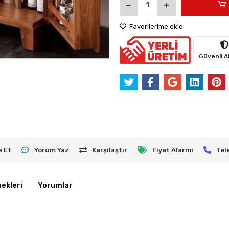
Favorilerime ekle
Güvenli Al
e Et
Yorum Yaz
Karşılaştır
Fiyat Alarmı
Tel
ekleri
Yorumlar