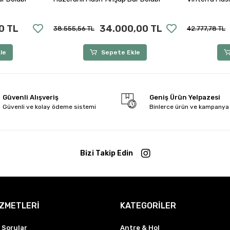
0 TL
34.000,00 TL
38.555,56 TL
42.777,78 TL
le
Sepete Ekle
Güvenli Alışveriş
Geniş Ürün Yelpazesi
Güvenli ve kolay ödeme sistemi
Binlerce ürün ve kampanya
Bizi Takip Edin
İZMETLERİ
KATEGORİLER
 Sorular
Antre & Hol