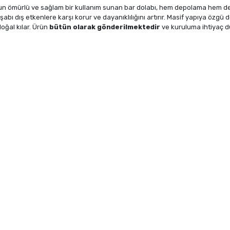
un ömürlü ve sağlam bir kullanım sunan bar dolabı, hem depolama hem de 
hşabı dış etkenlere karşı korur ve dayanıklılığını artırır. Masif yapıya özg
doğal kılar. Ürün
bütün olarak gönderilmektedir
ve kuruluma ihtiyaç d