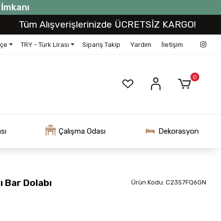
t İmkanı
m Alışverişlerinizde ÜCRETSİZ KARGO!
Tüm A
kçe
TRY - Türk Lirası
Sipariş Takip
Yardım
İletişim
0
sı
Çalışma Odası
Dekorasyon
 Bar Dolabı
Ürün Kodu:
C23S7FQ6GN