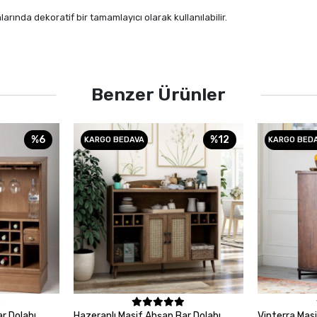
arında dekoratif bir tamamlayıcı olarak kullanılabilir.
Benzer Ürünler
%6
%12
KARGO BEDAVA
KARGO BED
le
Sepete Ekle
ar Dolabı
Hazeranlı Masif Ahşap Bar Dolabı
Vinterra Mas