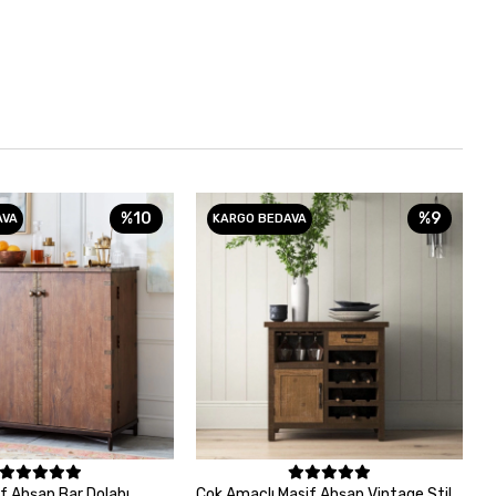
%10
%9
AVA
KARGO BEDAVA
Sepete Ekle
Sepete Ekle
if Ahşap Bar Dolabı
Çok Amaçlı Masif Ahşap Vintage Stil