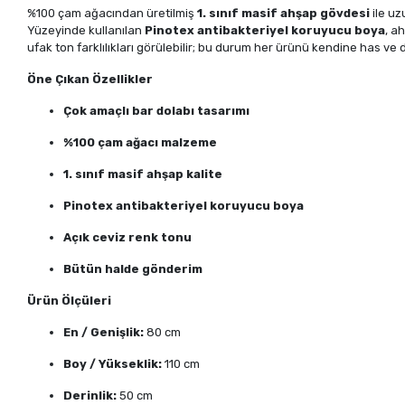
%100 çam ağacından üretilmiş
1. sınıf masif ahşap gövdesi
ile uz
Yüzeyinde kullanılan
Pinotex antibakteriyel koruyucu boya
, a
ufak ton farklılıkları görülebilir; bu durum her ürünü kendine has ve 
Öne Çıkan Özellikler
Çok amaçlı bar dolabı tasarımı
%100 çam ağacı malzeme
1. sınıf masif ahşap kalite
Pinotex antibakteriyel koruyucu boya
Açık ceviz renk tonu
Bütün halde gönderim
Ürün Ölçüleri
En / Genişlik:
80 cm
Boy / Yükseklik:
110 cm
Derinlik:
50 cm