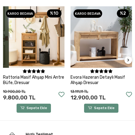
%10
%2
KARGO BEDAVA
KARGO BEDAVA
Sepete Ekle
Sepete Ekle
Rattoria Masif Ahşap Mini Antre
Evora Hazeran Detaylı Masif
Büfe, Dresuar
Ahşap Dresuar
10.900,00 TL
13.111,11 TL
9.800,00 TL
12.900,00 TL
Sepete Ekle
Sepete Ekle
Hızlı Teslimat