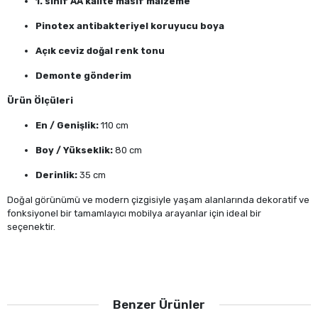
1. sınıf AA kalite masif malzeme
Pinotex antibakteriyel koruyucu boya
Açık ceviz doğal renk tonu
Demonte gönderim
Ürün Ölçüleri
En / Genişlik:
110 cm
Boy / Yükseklik:
80 cm
Derinlik:
35 cm
Doğal görünümü ve modern çizgisiyle yaşam alanlarında dekoratif ve
fonksiyonel bir tamamlayıcı mobilya arayanlar için ideal bir
seçenektir.
Benzer Ürünler