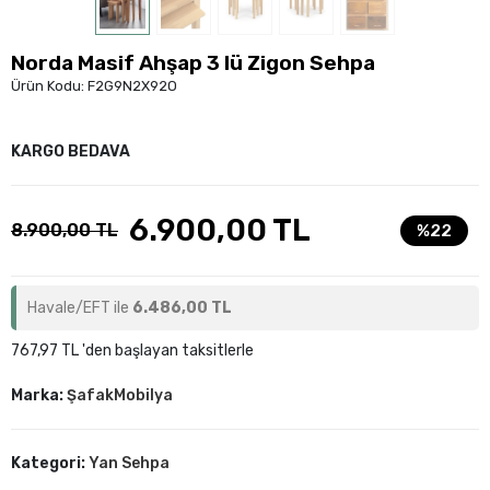
Norda Masif Ahşap 3 lü Zigon Sehpa
Ürün Kodu:
F2G9N2X92O
KARGO BEDAVA
6.900,00 TL
8.900,00 TL
%22
Havale/EFT ile
6.486,00 TL
767,97 TL 'den başlayan taksitlerle
Marka:
ŞafakMobilya
Kategori:
Yan Sehpa