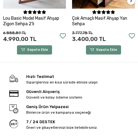
Sepete Ekle
Sepete Ekle
Lou Basic Model Masif Ahşap
Çok Amaçlı Masif Ahşap Yan
Zigon Sehpa 2'li
Sehpa
6.888,89 TL
3.777,78 TL
4.990,00 TL
3.400,00 TL
Sepete Ekle
Sepete Ekle
Hızlı Teslimat
Siparişleriniz en kısa sürede elinize ulaşır.
Güvenli Alışveriş
Güvenli ve kolay ödeme sistemi
Geniş Ürün Yelpazesi
Binlerce ürün ve kampanya seçeneği
7 / 24 DESTEK
Öneri ve şikayetlerinizi bize iletebilirsiniz.