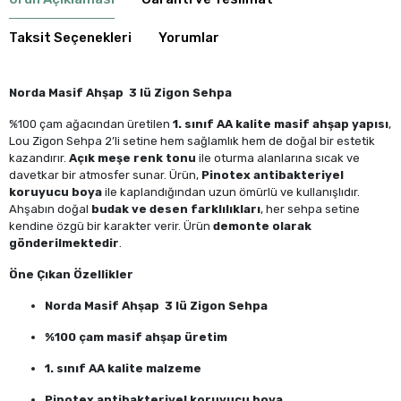
Taksit Seçenekleri
Yorumlar
Norda Masif Ahşap 3 lü Zigon Sehpa
%100 çam ağacından üretilen
1. sınıf AA kalite masif ahşap yapısı
,
Lou Zigon Sehpa 2’li setine hem sağlamlık hem de doğal bir estetik
kazandırır.
Açık meşe renk tonu
ile oturma alanlarına sıcak ve
davetkar bir atmosfer sunar. Ürün,
Pinotex antibakteriyel
koruyucu boya
ile kaplandığından uzun ömürlü ve kullanışlıdır.
Ahşabın doğal
budak ve desen farklılıkları
, her sehpa setine
kendine özgü bir karakter verir. Ürün
demonte olarak
gönderilmektedir
.
Öne Çıkan Özellikler
Norda Masif Ahşap 3 lü Zigon Sehpa
%100 çam masif ahşap üretim
1. sınıf AA kalite malzeme
Pinotex antibakteriyel koruyucu boya