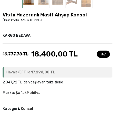
Vista Hazeranlı Masif Ahşap Konsol
Ürün Kodu:
AMGKT8YDF3
KARGO BEDAVA
18.400,00 TL
19.777,78 TL
%7
Havale/EFT ile
17.296,00 TL
2.047,92 TL 'den başlayan taksitlerle
Marka:
ŞafakMobilya
Kategori:
Konsol