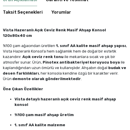
Taksit Seçenekleri
Yorumlar
Vista Hazeranlı Açık Ceviz Renk Masif Ahşap Konsol
120x80x40 cm
%100 çam ağacından üretilen
1. sınıf AA kalite masif ahşap yapısı
,
Vista Hazeranlı Konsol’a hem sağlamlık hem de doğal bir estetik
kazandırır.
Açık ceviz renk tonu
ile mekanlara sıcak ve şık bir
atmosfer sunar. Ürün,
Pinotex antibakteriyel koruyucu boya
ile
kaplandığından uzun ömürlü ve kullanışlıdır. Ahşabın doğal
budak ve
desen farklılıkları
, her konsola kendine özgü bir karakter verir.
Ürün
demonte olarak gönderilmektedir
.
Öne Çıkan Özellikler
Vista detaylı hazeranlı açık ceviz renk masif ahşap
konsol
%100 çam masif ahşap üretim
1. sınıf AA kalite malzeme