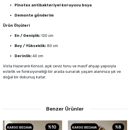
Pinotex antibakteriyel koruyucu boya
Demonte gönderim
Ürün Ölçüleri
En / Genişlik:
120 cm
Boy / Yükseklik:
80 cm
Derinlik:
40 cm
Vista Hazeranlı Konsol, açık ceviz tonu ve masif ahşap yapısıyla
estetik ve fonksiyonelliği bir arada sunarak yaşam alanınıza şık ve
doğal bir dokunuş katar.
Benzer Ürünler
%10
%8
KARGO BEDAVA
KARGO BEDAVA