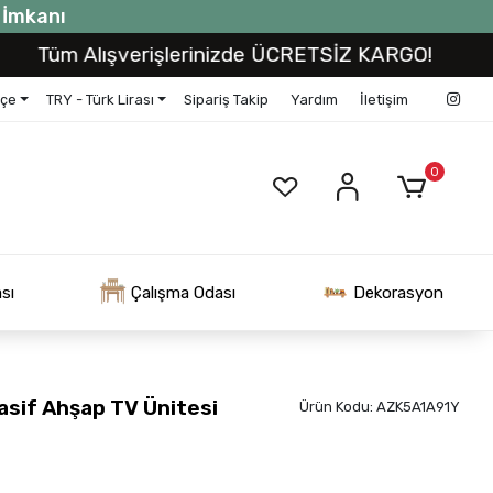
t İmkanı
m Alışverişlerinizde ÜCRETSİZ KARGO!
Tüm 
kçe
TRY - Türk Lirası
Sipariş Takip
Yardım
İletişim
0
sı
Çalışma Odası
Dekorasyon
asif Ahşap TV Ünitesi
Ürün Kodu:
AZK5A1A91Y