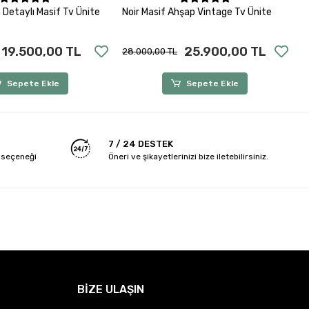
Sepete Ekle
Sepete Ekle
 Detaylı Masif Tv Ünite
Noir Masif Ahşap Vintage Tv Ünite
E
A
19.500,00 TL
25.900,00 TL
28.000,00 TL
3
Sepete Ekle
Sepete Ekle
7 / 24 DESTEK
 seçeneği
Öneri ve şikayetlerinizi bize iletebilirsiniz.
BİZE ULAŞIN