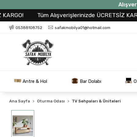
Alışver
GO!
Tüm Alışverişlerinizde ÜCRETSİZ KARGO!
05388108752
safakmobilya01@hotmail.com
Antre & Hol
Bar Dolabı
O
Ana Sayfa
Oturma Odası
TV Sehpaları & Üniteleri