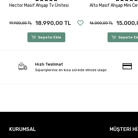
Sepete Ekle
Sepete Ek
Hector Masif Ahşap Tv Ünitesi
Alto Masif Ahşap Mini Ce
18.990,00 TL
15.000,
19.900,00 TL
16.000,00 TL
Sepete Ekle
Sepete Ek
Hızlı Teslimat
Siparişleriniz en kısa sürede elinize ulaşır.
KURUMSAL
MÜŞTERİ H