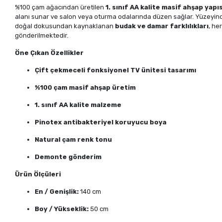
%100 çam ağacından üretilen
1. sınıf AA kalite masif ahşap yapıs
alanı sunar ve salon veya oturma odalarında düzen sağlar. Yüzeyin
doğal dokusundan kaynaklanan
budak ve damar farklılıkları
, he
gönderilmektedir.
Öne Çıkan Özellikler
Çift çekmeceli fonksiyonel TV ünitesi tasarımı
%100 çam masif ahşap üretim
1. sınıf AA kalite malzeme
Pinotex antibakteriyel koruyucu boya
Natural çam renk tonu
Demonte gönderim
Ürün Ölçüleri
En / Genişlik:
140 cm
Boy / Yükseklik:
50 cm