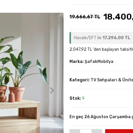
18.400
19.666,67 TL
Havale/EFT ile
17.296,00 TL
2.047,92 TL 'den başlayan taksitl
Marka:
ŞafakMobilya
Kategori:
TV Sehpaları & Ünite
Stok:
9
En geç 26 Ağustos Çarşamba 