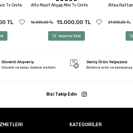
le
Sepete Ekle
viz Tv Ünite
Alto Masif Ahşap Mini Tv Ünite
Altea Rattan
00 TL
15.000,00 TL
16.000,00 TL
21.000,00 TL
le
Sepete Ekle
Güvenli Alışveriş
Geniş Ürün Yelpazesi
Güvenli ve kolay ödeme sistemi
Binlerce ürün ve kampanya
Bizi Takip Edin
İZMETLERİ
KATEGORİLER