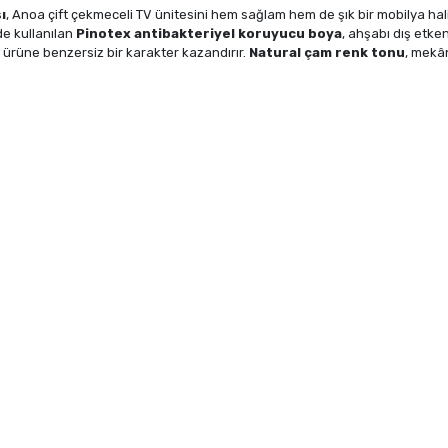
ı
, Anoa çift çekmeceli TV ünitesini hem sağlam hem de şık bir mobilya hal
de kullanılan
Pinotex antibakteriyel koruyucu boya
, ahşabı dış etke
r ürüne benzersiz bir karakter kazandırır.
Natural çam renk tonu
, mekâ