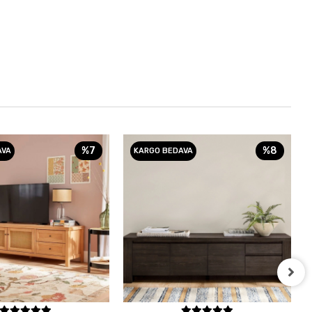
%7
%8
AVA
KARGO BEDAVA