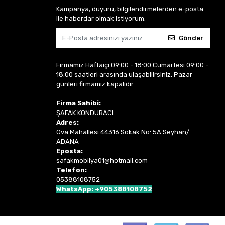
Kampanya, duyuru, bilgilendirmelerden e-posta
ile haberdar olmak istiyorum.
Gönder
Firmamız Haftaiçi 09:00 - 18:00 Cumartesi 09:00 -
18:00 saatleri arasında ulaşabilirsiniz. Pazar
günleri firmamız kapalıdır.
Firma Sahibi:
ŞAFAK KONDURACI
Adres:
Ova Mahallesi 44316 Sokak No: 5A Seyhan/
ADANA
Eposta:
safakmobilya01@hotmail.com
Telefon:
05388108752
WhatsApp: +905388108752