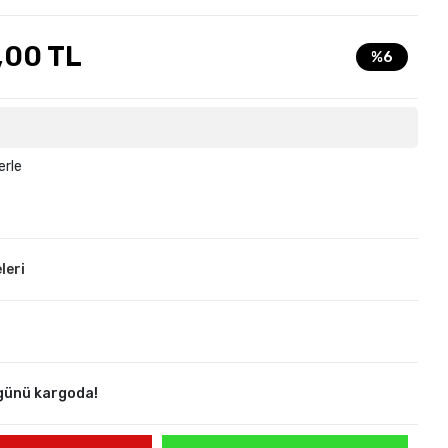
,00 TL
%6
erle
leri
günü kargoda!