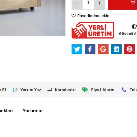
Favorilerime ekle
Güvenli Al
e Et
Yorum Yaz
Karşılaştır
Fiyat Alarmı
Tel
ekleri
Yorumlar