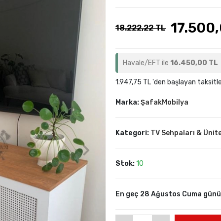
17.500
18.222,22 TL
Havale/EFT ile
16.450,00 TL
1.947,75 TL 'den başlayan taksitle
Marka:
ŞafakMobilya
Kategori:
TV Sehpaları & Ünite
Stok:
10
En geç 28 Ağustos Cuma günü