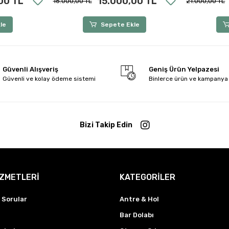
00 TL
15.000,00 TL
16.000,00 TL
21.000,00 TL
le
Sepete Ekle
Güvenli Alışveriş
Geniş Ürün Yelpazesi
Güvenli ve kolay ödeme sistemi
Binlerce ürün ve kampanya
Bizi Takip Edin
İZMETLERİ
KATEGORİLER
 Sorular
Antre & Hol
Bar Dolabı