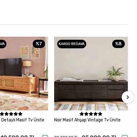
%7
%8
AVA
KARGO BEDAVA
Sepete Ekle
Sepete Ekle
 Detaylı Masif Tv Ünite
Noir Masif Ahşap Vintage Tv Ünite
E
A