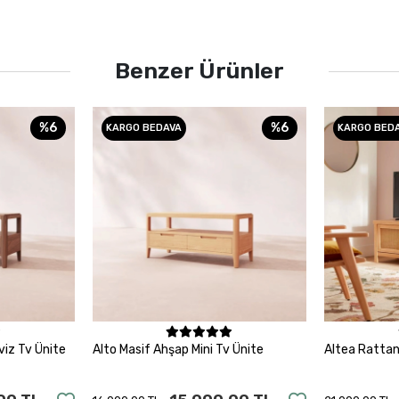
Benzer Ürünler
%6
%6
KARGO BEDAVA
KARGO BED
le
Sepete Ekle
viz Tv Ünite
Alto Masif Ahşap Mini Tv Ünite
Altea Rattan