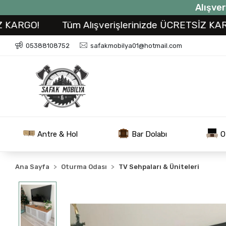
Alışver
GO!
Tüm Alışverişlerinizde ÜCRETSİZ KARGO!
05388108752
safakmobilya01@hotmail.com
Antre & Hol
Bar Dolabı
O
Ana Sayfa
Oturma Odası
TV Sehpaları & Üniteleri