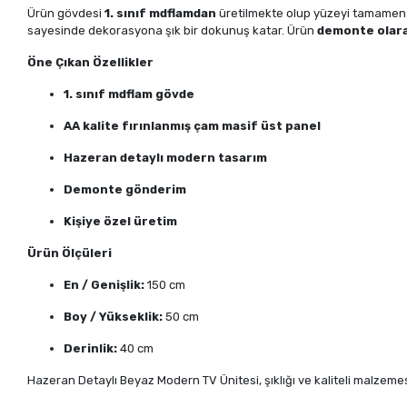
Ürün gövdesi
1. sınıf mdflamdan
üretilmekte olup yüzeyi tamame
sayesinde dekorasyona şık bir dokunuş katar. Ürün
demonte olara
Öne Çıkan Özellikler
1. sınıf mdflam gövde
AA kalite fırınlanmış çam masif üst panel
Hazeran detaylı modern tasarım
Demonte gönderim
Kişiye özel üretim
Ürün Ölçüleri
En / Genişlik:
150 cm
Boy / Yükseklik:
50 cm
Derinlik:
40 cm
Hazeran Detaylı Beyaz Modern TV Ünitesi, şıklığı ve kaliteli malzeme