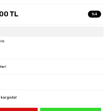
,00 TL
%4
rle
leri
 kargoda!