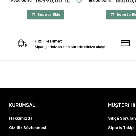
18.990,00 TL
15.000,
19.900,00 TL
16.000,00 TL
Sepete Ekle
Sepete Ek
Hızlı Teslimat
Siparişleriniz en kısa sürede elinize ulaşır.
KURUMSAL
MÜŞTERİ H
Hakkımızda
Sıkça Sorulan
Gizlilik Sözleşmesi
Sipariş Takip