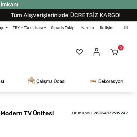
t İmkanı
m Alışverişlerinizde ÜCRETSİZ KARGO!
Tüm 
kçe
TRY - Türk Lirası
Sipariş Takip
Yardım
İletişim
0
sı
Çalışma Odası
Dekorasyon
 Modern TV Ünitesi
Ürün Kodu:
28384832919249