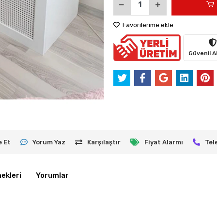
Favorilerime ekle
Güvenli Al
e Et
Yorum Yaz
Karşılaştır
Fiyat Alarmı
Tel
ekleri
Yorumlar