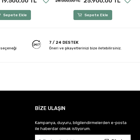
19.500,00 TL
25.900,00 TL
28.000,00 TL
3
Sepete Ekle
Sepete Ekle
7 / 24 DESTEK
 seçeneği
Öneri ve şikayetlerinizi bize iletebilirsiniz.
BİZE ULAŞIN
Kampanya, duyuru, bilgilendirmelerden e-posta
ile haberdar olmak istiyorum.