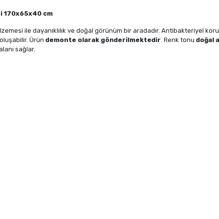
si 170x65x40 cm
zemesi ile dayanıklılık ve doğal görünüm bir aradadır. Antibakteriyel kor
oluşabilir. Ürün
demonte olarak gönderilmektedir
. Renk tonu
doğal 
lanı sağlar.