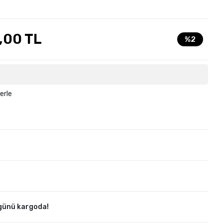
,00 TL
%2
erle
günü kargoda!