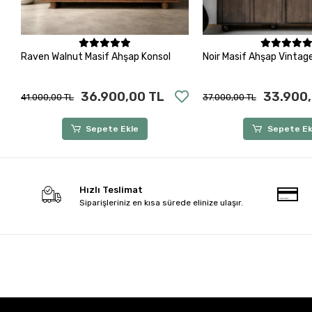
Sepete Ekle
Sepete Ek
Raven Walnut Masif Ahşap Konsol
Noir Masif Ahşap Vintag
36.900,00 TL
33.900,
41.000,00 TL
37.000,00 TL
Sepete Ekle
Sepete Ek
Hızlı Teslimat
Siparişleriniz en kısa sürede elinize ulaşır.