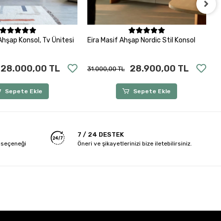
Sepete Ekle
Sepete Ekle
Ahşap Konsol, Tv Ünitesi
Eira Masif Ahşap Nordic Stil Konsol
A
K
28.000,00 TL
28.900,00 TL
31.000,00 TL
2
Sepete Ekle
Sepete Ekle
7 / 24 DESTEK
 seçeneği
Öneri ve şikayetlerinizi bize iletebilirsiniz.