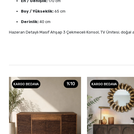
En / Genişlik:
170 cm
Boy / Yükseklik:
65 cm
Derinlik:
40 cm
Hazeran Detaylı Masif Ahşap 3 Çekmeceli Konsol, TV Ünitesi; doğal a
%10
KARGO BEDAVA
KARGO BEDAVA