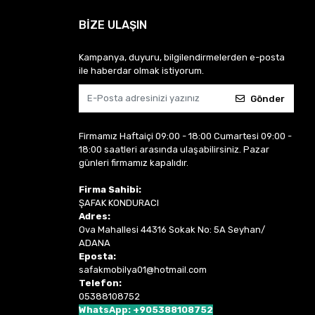
BİZE ULAŞIN
Kampanya, duyuru, bilgilendirmelerden e-posta
ile haberdar olmak istiyorum.
Gönder
Firmamız Haftaiçi 09:00 - 18:00 Cumartesi 09:00 -
18:00 saatleri arasında ulaşabilirsiniz. Pazar
günleri firmamız kapalıdır.
Firma Sahibi:
ŞAFAK KONDURACI
Adres:
Ova Mahallesi 44316 Sokak No: 5A Seyhan/
ADANA
Eposta:
safakmobilya01@hotmail.com
Telefon:
05388108752
WhatsApp: +905388108752