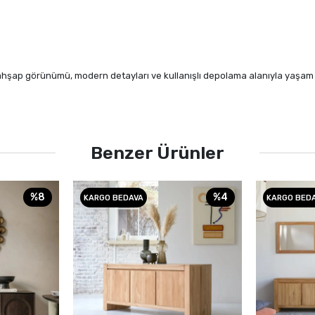
hşap görünümü, modern detayları ve kullanışlı depolama alanıyla yaşam ala
Benzer Ürünler
%8
%4
KARGO BEDAVA
KARGO BED