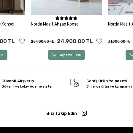
le
Sepete Ekle
e Konsol
Norda Masif Ahşap Konsol
Norda Masif 
00 TL
24.900,00 TL
25.900,00 TL
31.900,00 TL
le
Sepete Ekle
Güvenli Alışveriş
Geniş Ürün Yelpazesi
Güvenli ve kolay ödeme sistemi
Binlerce ürün ve kampanya
Bizi Takip Edin