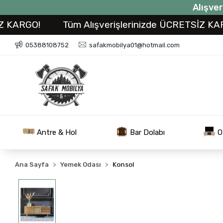
Alışver
GO!
Tüm Alışverişlerinizde ÜCRETSİZ KARGO!
05388108752
safakmobilya01@hotmail.com
Antre & Hol
Bar Dolabı
O
Ana Sayfa
Yemek Odası
Konsol