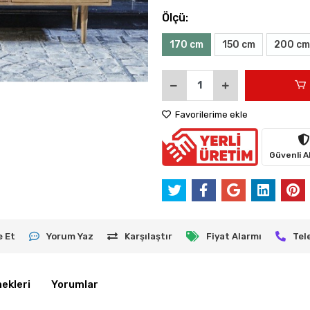
Ölçü:
170 cm
150 cm
200 cm
Favorilerime ekle
Güvenli Al
e Et
Yorum Yaz
Karşılaştır
Fiyat Alarmı
Tel
ekleri
Yorumlar