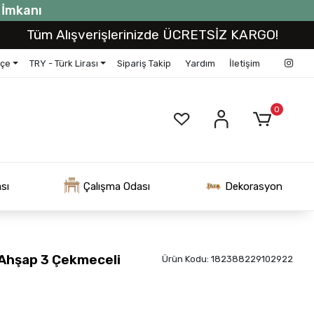
t İmkanı
m Alışverişlerinizde ÜCRETSİZ KARGO!
Tüm 
kçe
TRY - Türk Lirası
Sipariş Takip
Yardım
İletişim
0
sı
Çalışma Odası
Dekorasyon
 Ahşap 3 Çekmeceli
Ürün Kodu:
182388229102922