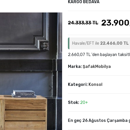
KARGO BEDAVA
23.900
24.333,33 TL
Havale/EFT ile
22.466,00 TL
2.660,07 TL 'den başlayan taksitl
Marka:
ŞafakMobilya
Kategori:
Konsol
Stok:
20+
En geç 26 Ağustos Çarşamba 