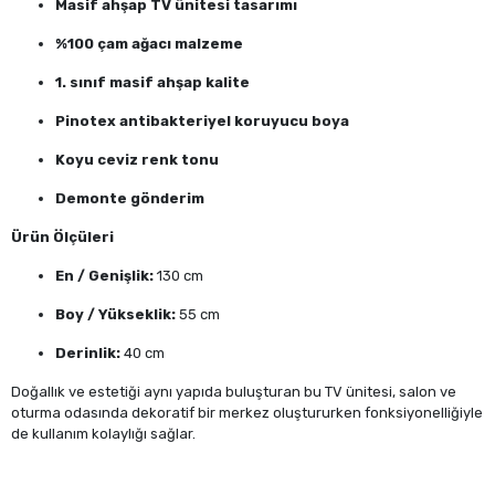
Masif ahşap TV ünitesi tasarımı
%100 çam ağacı malzeme
1. sınıf masif ahşap kalite
Pinotex antibakteriyel koruyucu boya
Koyu ceviz renk tonu
Demonte gönderim
Ürün Ölçüleri
En / Genişlik:
130 cm
Boy / Yükseklik:
55 cm
Derinlik:
40 cm
Doğallık ve estetiği aynı yapıda buluşturan bu TV ünitesi, salon ve
oturma odasında dekoratif bir merkez oluştururken fonksiyonelliğiyle
de kullanım kolaylığı sağlar.