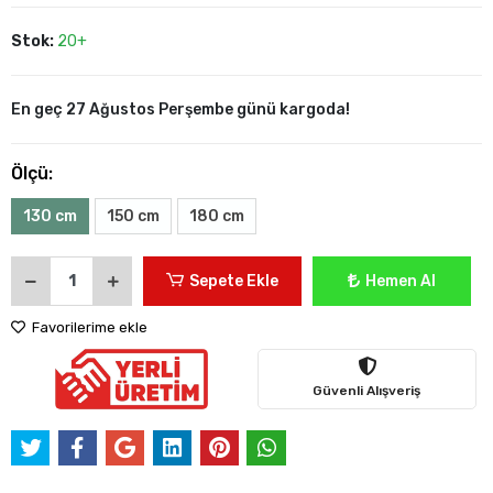
Stok:
20+
En geç 27 Ağustos Perşembe günü kargoda!
Ölçü:
130 cm
150 cm
180 cm
Sepete Ekle
Hemen Al
Favorilerime ekle
Güvenli Alışveriş