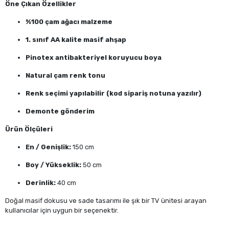
Öne Çıkan Özellikler
%100 çam ağacı malzeme
1. sınıf AA kalite masif ahşap
Pinotex antibakteriyel koruyucu boya
Natural çam renk tonu
Renk seçimi yapılabilir (kod sipariş notuna yazılır)
Demonte gönderim
Ürün Ölçüleri
En / Genişlik:
150 cm
Boy / Yükseklik:
50 cm
Derinlik:
40 cm
Doğal masif dokusu ve sade tasarımı ile şık bir TV ünitesi arayan
kullanıcılar için uygun bir seçenektir.