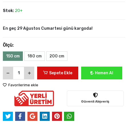
Stok:
20+
En geç 29 Ağustos Cumartesi günü kargoda!
Ölçü:
150 cm
180 cm
200 cm
Sepete Ekle
Hemen Al
Favorilerime ekle
Güvenli Alışveriş