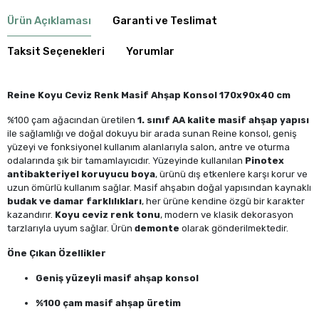
Ürün Açıklaması
Garanti ve Teslimat
Taksit Seçenekleri
Yorumlar
Reine Koyu Ceviz Renk Masif Ahşap Konsol 170x90x40 cm
%100 çam ağacından üretilen
1. sınıf AA kalite masif ahşap yapısı
ile sağlamlığı ve doğal dokuyu bir arada sunan Reine konsol, geniş
yüzeyi ve fonksiyonel kullanım alanlarıyla salon, antre ve oturma
odalarında şık bir tamamlayıcıdır. Yüzeyinde kullanılan
Pinotex
antibakteriyel koruyucu boya
, ürünü dış etkenlere karşı korur ve
uzun ömürlü kullanım sağlar. Masif ahşabın doğal yapısından kaynaklı
budak ve damar farklılıkları
, her ürüne kendine özgü bir karakter
kazandırır.
Koyu ceviz renk tonu
, modern ve klasik dekorasyon
tarzlarıyla uyum sağlar. Ürün
demonte
olarak gönderilmektedir.
Öne Çıkan Özellikler
Geniş yüzeyli masif ahşap konsol
%100 çam masif ahşap üretim