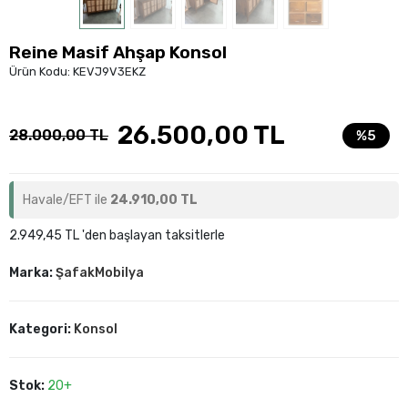
Reine Masif Ahşap Konsol
Ürün Kodu:
KEVJ9V3EKZ
26.500,00 TL
28.000,00 TL
%5
Havale/EFT ile
24.910,00 TL
2.949,45 TL 'den başlayan taksitlerle
Marka:
ŞafakMobilya
Kategori:
Konsol
Stok:
20+