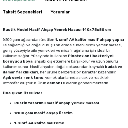
Taksit Seçenekleri
Yorumlar
Rustik Model Masif Ahşap Yemek Masası 140x75x80 cm
%100 çam ağacından üretilen
1. sınıf AA kalite masif ahşap yapısı
ile sağlamlığı ve doğal duruşu bir arada sunan Rustik yemek masası,
geniş yüzeyiyle aile yemekleri ve misafir ağırlama için ideal bir
kullanım sağlar. Yüzeyinde kullanılan
Pinotex antibakteriyel
koruyucu boya
, ahşabı dış etkenlere karşı korur ve uzun ömürlü
kullanım sunar. Masif ahşabın doğal dokusundan kaynaklı
budak ve
damar farklılıkları
, her ürüne benzersiz bir karakter kazandırır.
Açık ceviz renk tonu
, yemek alanlarında sıcak ve rustik bir
atmosfer oluşturur. Ürün
demonte
olarak gönderilmektedir.
Öne Çıkan Özellikler
Rustik tasarımlı masif ahşap yemek masası
%100 çam masif ahşap üretim
1. sınıf AA kalite malzeme