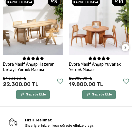
%8
%10
KARGO BEDAVA
KARGO BEDAVA
Sepete Ekle
Sepete Ekle
Evora Masif Ahşap Hazeran
Evora Masif Ahşap Yuvarlak
Detaylı Yemek Masası
Yemek Masası
24.333,33 TL
22.000,00 TL
22.300,00 TL
19.800,00 TL
Sepete Ekle
Sepete Ekle
Hızlı Teslimat
Siparişleriniz en kısa sürede elinize ulaşır.