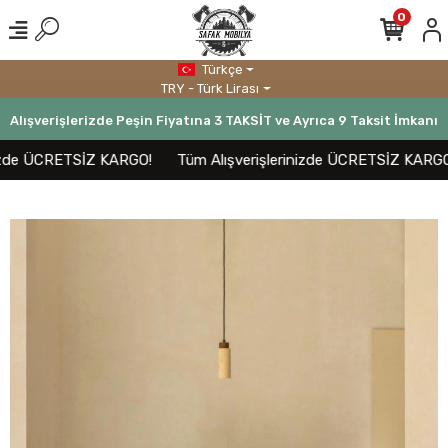
0
Türkçe
TRY - Türk Lirası
Alışverişlerizde Peşin Fiyatına 3 TAKSİT ve Ayrıca 9 Taksit İmkanı
zde ÜCRETSİZ KARGO!
Tüm Alışverişlerinizde ÜCRETSİZ KARGO!