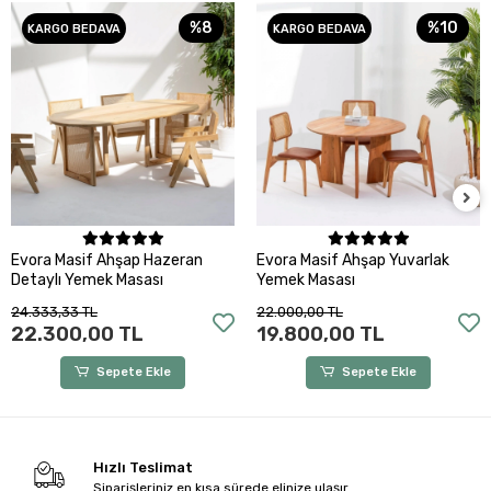
%8
%10
KARGO BEDAVA
KARGO BEDAVA
Sepete Ekle
Sepete Ekle
Evora Masif Ahşap Hazeran
Evora Masif Ahşap Yuvarlak
Detaylı Yemek Masası
Yemek Masası
24.333,33 TL
22.000,00 TL
22.300,00 TL
19.800,00 TL
Sepete Ekle
Sepete Ekle
Hızlı Teslimat
Siparişleriniz en kısa sürede elinize ulaşır.