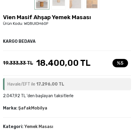
Vien Masif Ahşap Yemek Masası
Ürün Kodu:
WQ8UIOH6GF
KARGO BEDAVA
18.400,00 TL
19.333,33 TL
%5
Havale/EFT ile
17.296,00 TL
2.047,92 TL 'den başlayan taksitlerle
Marka:
ŞafakMobilya
Kategori:
Yemek Masası