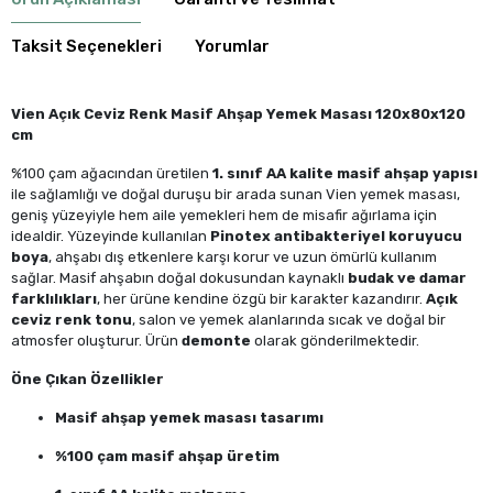
Taksit Seçenekleri
Yorumlar
Vien Açık Ceviz Renk Masif Ahşap Yemek Masası 120x80x120
cm
%100 çam ağacından üretilen
1. sınıf AA kalite masif ahşap yapısı
ile sağlamlığı ve doğal duruşu bir arada sunan Vien yemek masası,
geniş yüzeyiyle hem aile yemekleri hem de misafir ağırlama için
idealdir. Yüzeyinde kullanılan
Pinotex antibakteriyel koruyucu
boya
, ahşabı dış etkenlere karşı korur ve uzun ömürlü kullanım
sağlar. Masif ahşabın doğal dokusundan kaynaklı
budak ve damar
farklılıkları
, her ürüne kendine özgü bir karakter kazandırır.
Açık
ceviz renk tonu
, salon ve yemek alanlarında sıcak ve doğal bir
atmosfer oluşturur. Ürün
demonte
olarak gönderilmektedir.
Öne Çıkan Özellikler
Masif ahşap yemek masası tasarımı
%100 çam masif ahşap üretim