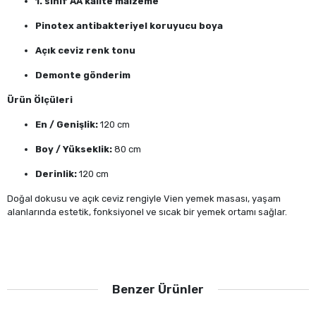
1. sınıf AA kalite malzeme
Pinotex antibakteriyel koruyucu boya
Açık ceviz renk tonu
Demonte gönderim
Ürün Ölçüleri
En / Genişlik:
120 cm
Boy / Yükseklik:
80 cm
Derinlik:
120 cm
Doğal dokusu ve açık ceviz rengiyle Vien yemek masası, yaşam
alanlarında estetik, fonksiyonel ve sıcak bir yemek ortamı sağlar.
Benzer Ürünler