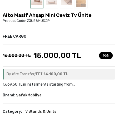
Alto Masif Ahşap Mini Ceviz Tv Ünite
Product Code:
ZJUB8MUDJP
FREE CARGO
15.000,00 TL
16.000,00 TL
%6
By Wire Transfer/EFT
14.100,00 TL
1.669,50 TL in installments starting from ..
Brand:
ŞafakMobilya
Category:
TV Stands & Units