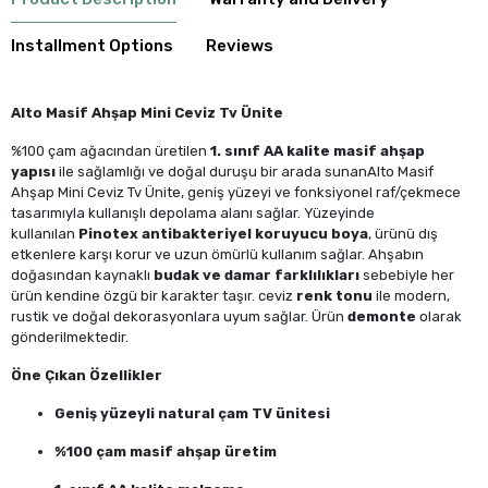
Installment Options
Reviews
Alto Masif Ahşap Mini Ceviz Tv Ünite
%100 çam ağacından üretilen
1. sınıf AA kalite masif ahşap
yapısı
ile sağlamlığı ve doğal duruşu bir arada sunanAlto Masif
Ahşap Mini Ceviz Tv Ünite, geniş yüzeyi ve fonksiyonel raf/çekmece
tasarımıyla kullanışlı depolama alanı sağlar. Yüzeyinde
kullanılan
Pinotex antibakteriyel koruyucu boya
, ürünü dış
etkenlere karşı korur ve uzun ömürlü kullanım sağlar. Ahşabın
doğasından kaynaklı
budak ve damar farklılıkları
sebebiyle her
ürün kendine özgü bir karakter taşır. ceviz
renk tonu
ile modern,
rustik ve doğal dekorasyonlara uyum sağlar. Ürün
demonte
olarak
gönderilmektedir.
Öne Çıkan Özellikler
Geniş yüzeyli natural çam TV ünitesi
%100 çam masif ahşap üretim