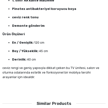
1. sınıf AA kalite malzeme
Pinotex antibakteriyel koruyucu boya
ceviz renk tonu
Demonte gönderim
Ürün Ölçüleri
En / Genişlik:
120 cm
Boy / Yükseklik:
45 cm
Derinlik:
40 cm
ceviz rengi ve geniş yapısıyla dikkat çeken bu TV ünitesi, salon ve
oturma odalarında estetik ve fonksiyonel bir mobilya tercihi
arayanlar için idealdir.
Similar Products