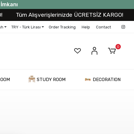
t İmkanı
Tüm Alışverişlerinizde ÜCRETSİZ KARGO!
sh
TRY - Türk Lirası
Order Tracking
Help
Contact
0
ROOM
STUDY ROOM
DECORATION