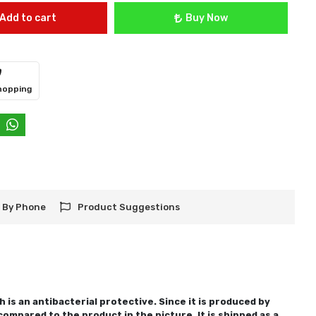
Add to cart
Buy Now
hopping
 By Phone
Product Suggestions
 is an antibacterial protective. Since it is produced by
ompared to the product in the picture. It is shipped as a