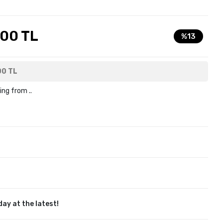
,00 TL
%13
00 TL
ing from ..
ay at the latest!