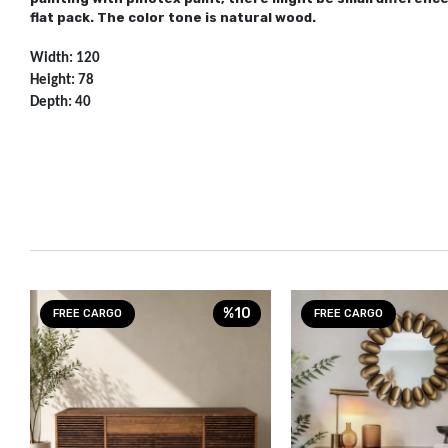
flat pack. The color tone is natural wood.
Width: 120
Height: 78
Depth: 40
%10
FREE CARGO
FREE CARGO