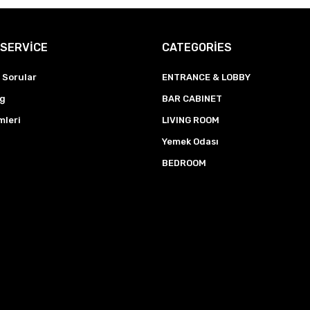
SERVİCE
CATEGORİES
 Sorular
ENTRANCE & LOBBY
ng
BAR CABINET
mleri
LIVING ROOM
Yemek Odası
BEDROOM