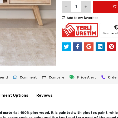
Add to my favorites
Secure s
mend
Comment
Compare
Price Alert
Order
llment Options
Reviews
 material, 100% pine wood. It is painted with pinotex paint, which
es in areas such as color and the knot-pattern part of the wood c