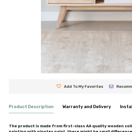
Add To My Favorites
Recom
Product Description
Warranty and Delivery
Insta
The product is made from first-class AA quality wooden solid
painting with pinotex paint, there might be small differenc