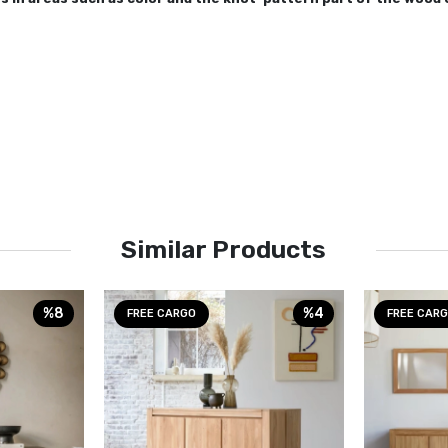
Similar Products
%8
%4
FREE CARGO
FREE CAR