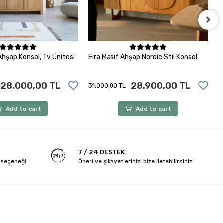
Add to cart
Add to cart
Ahşap Konsol, Tv Ünitesi
Eira Masif Ahşap Nordic Stil Konsol
A
K
28.000,00 TL
28.900,00 TL
31.000,00 TL
2
Add to cart
Add to cart
7 / 24 DESTEK
 seçeneği
Öneri ve şikayetlerinizi bize iletebilirsiniz.