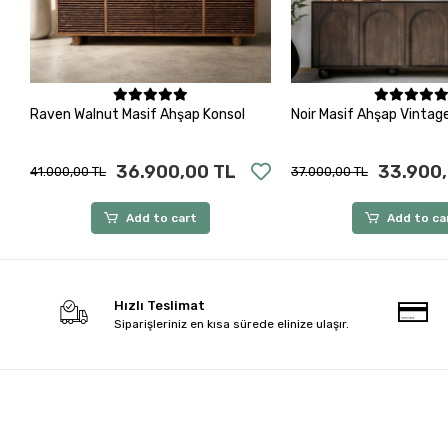
Add to cart
Add to ca
Raven Walnut Masif Ahşap Konsol
Noir Masif Ahşap Vintag
36.900,00 TL
33.900,
41.000,00 TL
37.000,00 TL
Add to cart
Add to ca
Hızlı Teslimat
Siparişleriniz en kısa sürede elinize ulaşır.