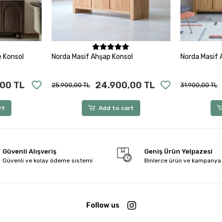
rt
Add to cart
e Konsol
Norda Masif Ahşap Konsol
Norda Masif 
00 TL
24.900,00 TL
25.900,00 TL
31.900,00 TL
rt
Add to cart
Güvenli Alışveriş
Geniş Ürün Yelpazesi
Güvenli ve kolay ödeme sistemi
Binlerce ürün ve kampanya
Follow us