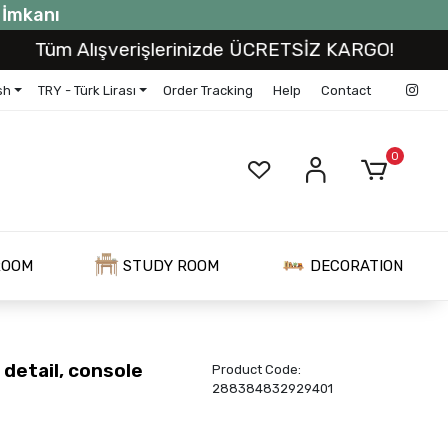
t İmkanı
m Alışverişlerinizde ÜCRETSİZ KARGO!
Tüm 
sh
TRY - Türk Lirası
Order Tracking
Help
Contact
0
ROOM
STUDY ROOM
DECORATION
detail, console
Product Code:
288384832929401