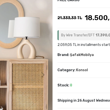
FREE CARGO
18.500
21.333,33 TL
By Wire Transfer/EFT
17.390,
2.059,05 TL in installments start
Brand:
ŞafakMobilya
Category:
Konsol
Stock:
8
Shipping in 26 August Wednesd