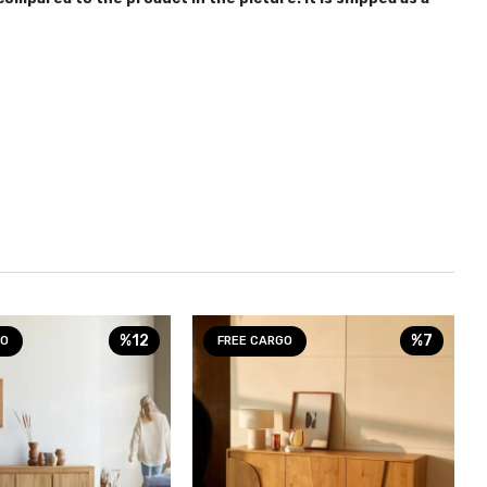
%12
%7
GO
FREE CARGO